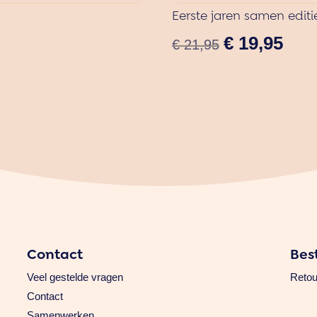
Eerste jaren samen editi
Oorspronkelijk
Huidi
€
19,95
€
21,95
prijs
prijs
was:
is:
€ 21,95.
€ 19,
Contact
Bes
Veel gestelde vragen
Retou
Contact
Samenwerken