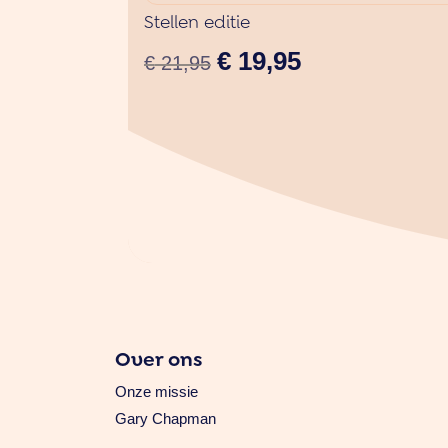
Stellen editie
Oorspronkelijke
Huidige
€
19,95
€
21,95
prijs
prijs
was:
is:
€ 21,95.
€ 19,95.
Over ons
Onze missie
Gary Chapman