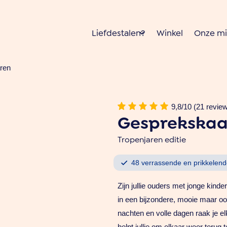
Liefdestalen?
Winkel
Onze mi
aren
9,8/10 (21 revie
Gesprekskaa
Tropenjaren editie
48 verrassende en prikkelend
Zijn jullie ouders met jonge kinde
in een bijzondere, mooie maar oo
nachten en volle dagen raak je e
helpt jullie om elkaar weer terug 