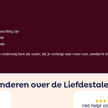
achting zijn
ode
hap
n onderweg bent als ouder, als je verlangt naar meer rust, aandacht 
nderen over de Liefdestal
Het helpt o