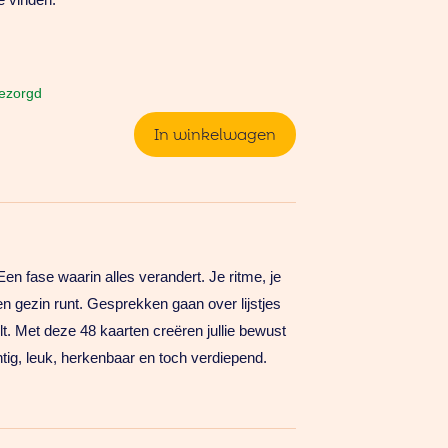
ke
bezorgd
In winkelwagen
en fase waarin alles verandert. Je ritme, je
een gezin runt. Gesprekken gaan over lijstjes
lt. Met deze 48 kaarten creëren jullie bewust
ig, leuk, herkenbaar en toch verdiepend.