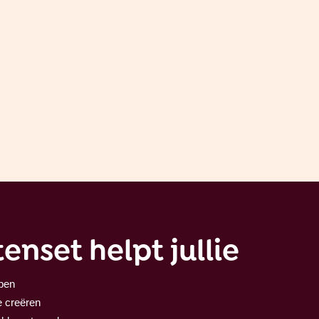
enset helpt jullie
jpen
e creëren