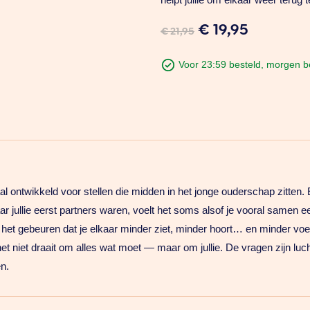
Oorspronkelij
Huidige
€
19,95
€
21,95
prijs
prijs
was:
is:
Voor 23:59 besteld, morgen 
€ 21,95.
€ 19,95.
 ontwikkeld voor stellen die midden in het jonge ouderschap zitten. E
aar jullie eerst partners waren, voelt het soms alsof je vooral samen 
kan het gebeuren dat je elkaar minder ziet, minder hoort… en minder voe
iet draait om alles wat moet — maar om jullie. De vragen zijn lucht
en.