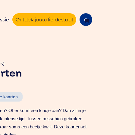
ssie
Ontdek jouw liefdestaal
ws)
rten
e kaarten
ren? Of er komt een kindje aan? Dan zit in je
k intense tijd. Tussen misschien gebroken
lkaar soms een beetje kwijt. Deze kaartenset
te vinden.