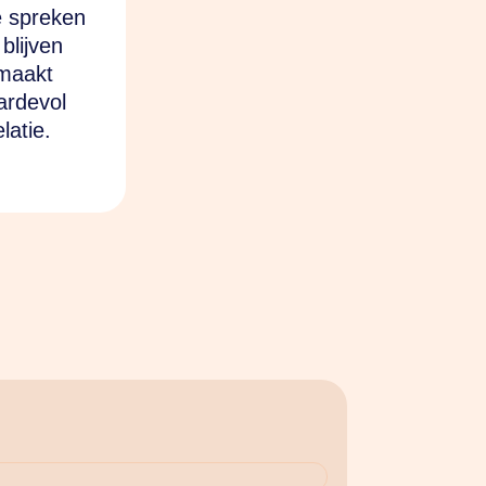
e spreken
blijven
 maakt
ardevol
latie.