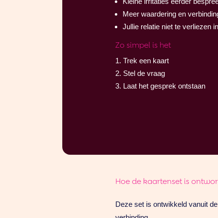
Kleine irritaties eerder bespr
Meer waardering en verbinding
Jullie relatie niet te verlieze
Zo simpel is het
Trek een kaart
Stel de vraag
Laat het gesprek ontstaan
Hoe de kaartenset is ontwo
Deze set is ontwikkeld vanuit de
verbinding.