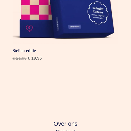
Stellen editie
Oorspronkelijke
Huidige
€
21,95
€
19,95
prijs
prijs
was:
is:
€ 21,95.
€ 19,95.
Over ons